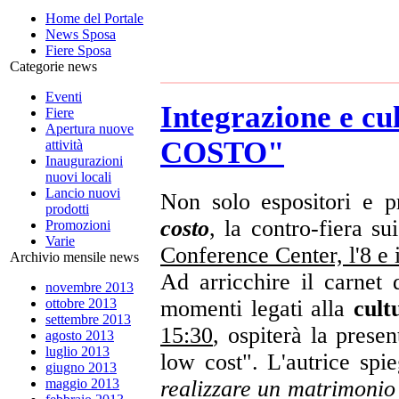
Home del Portale
News Sposa
Fiere Sposa
Categorie news
Eventi
Integrazione e 
Fiere
Apertura nuove
COSTO"
attività
Inaugurazioni
nuovi locali
Lancio nuovi
Non solo espositori e p
prodotti
costo
, la contro-fiera s
Promozioni
Varie
Conference Center, l'8 e 
Archivio mensile news
Ad arricchire il carnet 
novembre 2013
momenti legati alla
cult
ottobre 2013
settembre 2013
15:30
, ospiterà la prese
agosto 2013
luglio 2013
low cost". L'autrice spi
giugno 2013
realizzare un matrimonio
maggio 2013