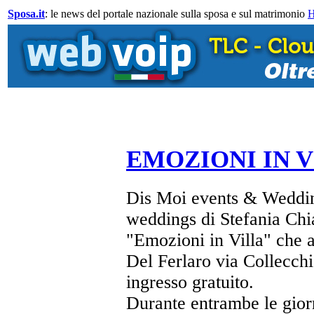
Sposa.it
: le news del portale nazionale sulla sposa e sul matrimonio
EMOZIONI IN 
Dis Moi events & Weddin
weddings di Stefania Chiar
"Emozioni in Villa" che 
Del Ferlaro via Collecchi
ingresso gratuito.
Durante entrambe le gior