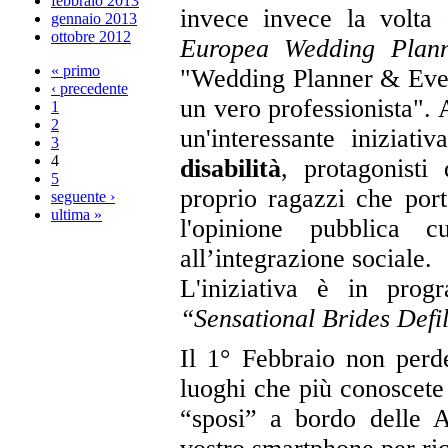
febbraio 2013
invece invece la volta d
gennaio 2013
ottobre 2012
Europea Wedding Planne
« primo
"Wedding Planner & Event
‹ precedente
un vero professionista". 
1
2
un'interessante iniziati
3
4
disabilità
, protagonisti 
5
proprio ragazzi che port
seguente ›
ultima »
l'opinione pubblica c
all’integrazione sociale.
L'iniziativa è in pr
“Sensational Brides Defi
Il 1° Febbraio non perd
luoghi che più conoscete 
“sposi” a bordo delle Ap