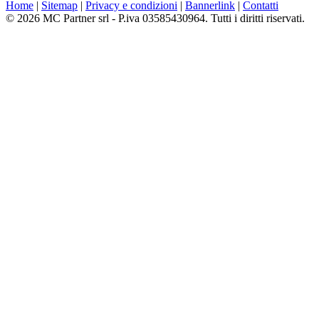
Home
|
Sitemap
|
Privacy e condizioni
|
Bannerlink
|
Contatti
© 2026 MC Partner srl - P.iva 03585430964. Tutti i diritti riservati.