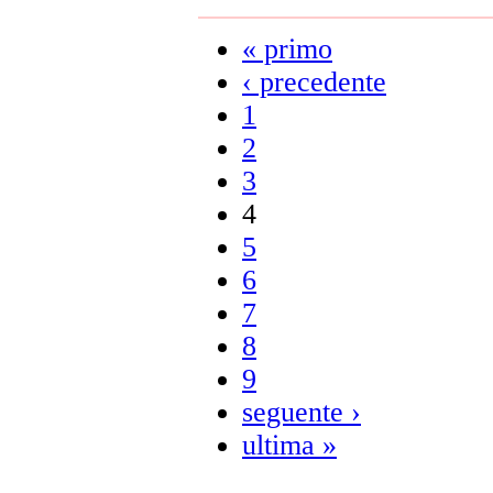
« primo
‹ precedente
1
2
3
4
5
6
7
8
9
seguente ›
ultima »