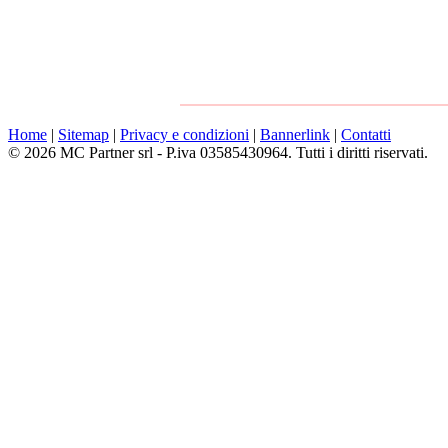
Home
|
Sitemap
|
Privacy e condizioni
|
Bannerlink
|
Contatti
© 2026 MC Partner srl - P.iva 03585430964. Tutti i diritti riservati.