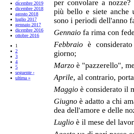
per convolare a nozze? 
dicembre 2019
dicembre 2018
più bello e siete anche 
agosto 2018
sono i periodi dell'anno fa
luglio 2017
gennaio 2017
dicembre 2016
Gennaio
fa rima con fede
ottobre 2016
Febbraio
è considerato
1
2
giorno;
3
4
Marzo
è "pazzerello", me
5
seguente ›
Aprile
, al contrario, porta
ultima »
Maggio
è considerato il 
Giugno
è adatto a chi am
dea dell'amore e delle no
Luglio
è il mese del lavor