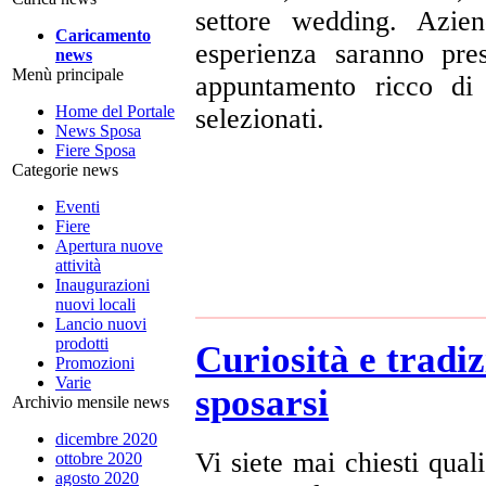
settore wedding. Azien
Caricamento
esperienza saranno pre
news
Menù principale
appuntamento ricco di 
Home del Portale
selezionati.
News Sposa
Fiere Sposa
Categorie news
Eventi
Fiere
Apertura nuove
attività
Inaugurazioni
nuovi locali
Lancio nuovi
prodotti
Curiosità e tradiz
Promozioni
Varie
sposarsi
Archivio mensile news
dicembre 2020
Vi siete mai chiesti qual
ottobre 2020
agosto 2020