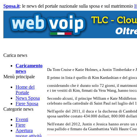
Sposa.it
: le news del portale nazionale sulla sposa e sul matrimonio
Carica news
Caricamento
Da Tom Cruise e Katie Holmes, a Justin Timberlake e Je
news
Menù principale
Il primo in lista è quello di Kim Kardashian e del gio
considerando che è durato solo 72 giorni, il matrimonio 
Home del
e i tre vestiti di Kim, firmati da Vera Wang, hanno tocc
Portale
News Sposa
Secondo alcuni, il principe William e Kate Middleton n
Fiere Sposa
celebrato nella cattedrale di Saint Paul nel luglio del 
Categorie news
Nell'aprile del 2011, il duca e la duchessa di Cambrid
sposa sarebbe costato 434.000 dollari; 800.000 dollari s
Eventi
Nell'estate del 2012, Justin e Jessica hanno avuto un m
Fiere
rosa pallido e firmato da Giambattista Valli Haute Coutu
Apertura
nuove attività