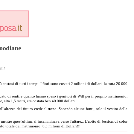
woodiane
pi!
stosi di tutti i tempi. I fiori sono costati 2 milioni di dollari, la torta 20.000
ato di sentire quanto hanno speso i genitori di Will per il proprio matrimonio,
, alta 1,5 metri, era costata ben 40.000 dollari.
'altezza del futuro erede al trono. Secondo alcune fonti, solo il vestito della
mentre quest'ultima si incamminava verso l'altare... L'abito di Jessica, di color
sto totale del matrimonio: 6,5 milioni di Dollari!!!