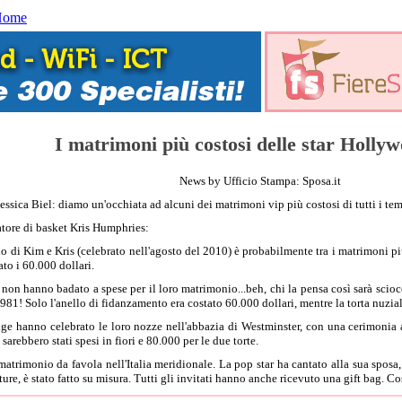
Home
I matrimoni più costosi delle star Holly
News by Ufficio Stampa: Sposa.it
ssica Biel: diamo un'occhiata ad alcuni dei matrimoni vip più costosi di tutti i tem
catore di basket Kris Humphries:
di Kim e Kris (celebrato nell'agosto del 2010) è probabilmente tra i matrimoni più co
ato i 60.000 dollari.
on hanno badato a spese per il loro matrimonio...beh, chi la pensa così sarà sciocc
1981! Solo l'anello di fidanzamento era costato 60.000 dollari, mentre la torta nuziale
ge hanno celebrato le loro nozze nell'abbazia di Westminster, con una cerimonia all
arebbero stati spesi in fiori e 80.000 per le due torte.
atrimonio da favola nell'Italia meridionale. La pop star ha cantato alla sua sposa, 
re, è stato fatto su misura. Tutti gli invitati hanno anche ricevuto una gift bag. Co