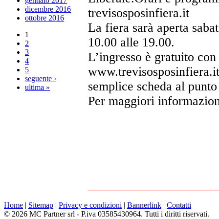
gennaio 2017
dicembre 2016
trevisosposinfiera.it
ottobre 2016
La fiera sarà aperta saba
1
10.00 alle 19.00.
2
3
L’ingresso è gratuito con 
4
www.trevisosposinfiera.it
5
seguente ›
semplice scheda al punto 
ultima »
Per maggiori informazion
Home
|
Sitemap
|
Privacy e condizioni
|
Bannerlink
|
Contatti
© 2026 MC Partner srl - P.iva 03585430964. Tutti i diritti riservati.