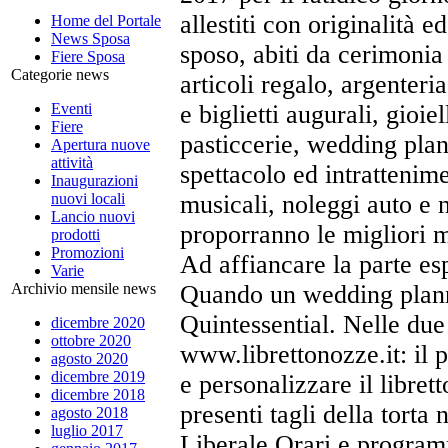
allestiti con originalità 
Home del Portale
News Sposa
sposo, abiti da cerimoni
Fiere Sposa
Categorie news
articoli regalo, argenteri
Eventi
e biglietti augurali, gioiel
Fiere
pasticcerie, wedding plann
Apertura nuove
attività
spettacolo ed intrattenimen
Inaugurazioni
nuovi locali
musicali, noleggi auto e 
Lancio nuovi
proporranno le migliori m
prodotti
Promozioni
Ad affiancare la parte esp
Varie
Archivio mensile news
Quando un wedding planner
Quintessential. Nelle due
dicembre 2020
ottobre 2020
www.librettonozze.it: il p
agosto 2020
dicembre 2019
e personalizzare il libret
dicembre 2018
presenti tagli della torta 
agosto 2018
luglio 2017
Liberale.Orari e programm