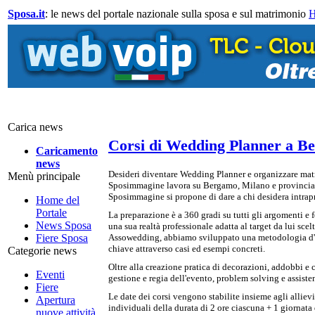
Sposa.it
: le news del portale nazionale sulla sposa e sul matrimonio
Carica news
Corsi di Wedding Planner a B
Caricamento
news
Desideri diventare Wedding Planner e organizzare matri
Menù principale
Sposimmagine lavora su Bergamo, Milano e provincia org
Sposimmagine si propone di dare a chi desidera intrapre
Home del
Portale
La preparazione è a 360 gradi su tutti gli argomenti e
News Sposa
una sua realtà professionale adatta al target da lui sce
Fiere Sposa
Assowedding, abbiamo sviluppato una metodologia d'ins
chiave attraverso casi ed esempi concreti.
Categorie news
Oltre alla creazione pratica di decorazioni, addobbi e
Eventi
gestione e regia dell'evento, problem solving e assisten
Fiere
Le date dei corsi vengono stabilite insieme agli allievi
Apertura
individuali della durata di 2 ore ciascuna + 1 giornata 
nuove attività