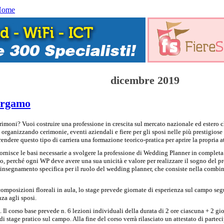
Home
dicembre 2019
ergamo
moni? Vuoi costruire una professione in crescita sul mercato nazionale ed estero che
anizzando cerimonie, eventi aziendali e fiere per gli sposi nelle più prestigiose v
ndere questo tipo di carriera una formazione teorico-pratica per aprire la propria at
 fornisce le basi necessarie a svolgere la professione di Wedding Planner in complet
lto, perché ogni WP deve avere una sua unicità e valore per realizzare il sogno del p
egnamento specifica per il ruolo del wedding planner, che consiste nella combinazi
 composizioni floreali in aula, lo stage prevede giornate di esperienza sul campo se
za agli sposi.
. Il corso base prevede n. 6 lezioni individuali della durata di 2 ore ciascuna + 2 gi
di stage pratico sul campo. Alla fine del corso verrà rilasciato un attestato di parte