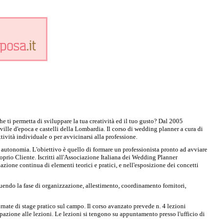
 ti permetta di sviluppare la tua creatività ed il tuo gusto? Dal 2005
ille d'epoca e castelli della Lombardia. Il corso di wedding planner a cura di
tività individuale o per avvicinarsi alla professione.
a autonomia. L'obiettivo è quello di formare un professionista pronto ad avviare
roprio Cliente. Iscritti all'Associazione Italiana dei Wedding Planner
one continua di elementi teorici e pratici, e nell'esposizione dei concetti
guendo la fase di organizzazione, allestimento, coordinamento fornitori,
ornate di stage pratico sul campo. Il corso avanzato prevede n. 4 lezioni
cipazione alle lezioni. Le lezioni si tengono su appuntamento presso l'ufficio di