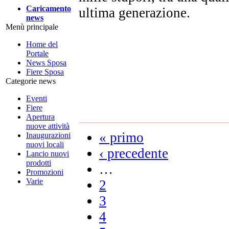
Caricamento
ultima generazione.
news
Menù principale
Home del
Portale
News Sposa
Fiere Sposa
Categorie news
Eventi
Fiere
Apertura
nuove attività
« primo
Inaugurazioni
nuovi locali
‹ precedente
Lancio nuovi
prodotti
…
Promozioni
Varie
2
3
4