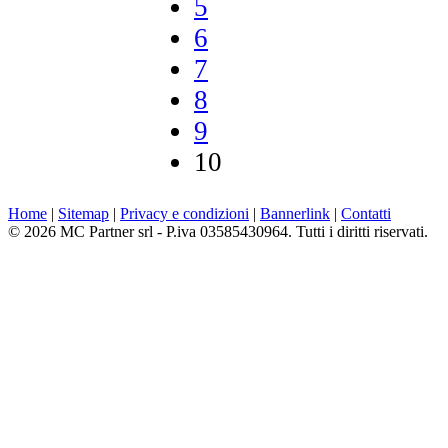
5
6
7
8
9
10
Home
|
Sitemap
|
Privacy e condizioni
|
Bannerlink
|
Contatti
© 2026 MC Partner srl - P.iva 03585430964. Tutti i diritti riservati.