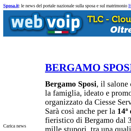
Sposa.it
: le news del portale nazionale sulla sposa e sul matrimonio
BERGAMO SPOSI
Bergamo Sposi
, il salone
la famiglia, ideato e pro
organizzato da Ciesse Serv
Sarà così anche per la
14ª 
fieristico di Bergamo dal 3
Carica news
mille stupori, tra una qual