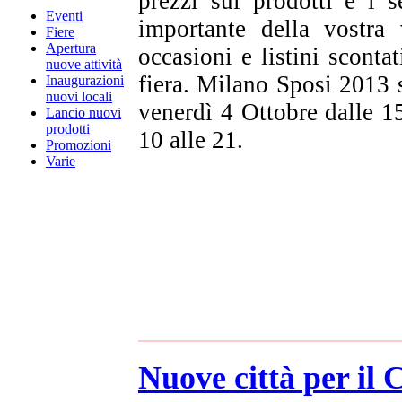
prezzi sui prodotti e i 
Eventi
importante della vostra 
Fiere
Apertura
occasioni e listini sconta
nuove attività
fiera. Milano Sposi 2013 s
Inaugurazioni
nuovi locali
venerdì 4 Ottobre dalle 1
Lancio nuovi
prodotti
10 alle 21.
Promozioni
Varie
Nuove città per il 