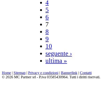
4
5
6
7
8
9
10
seguente ›
ultima »
Home
|
Sitemap
|
Privacy e condizioni
|
Bannerlink
|
Contatti
© 2026 MC Partner srl - P.iva 03585430964. Tutti i diritti riservati.