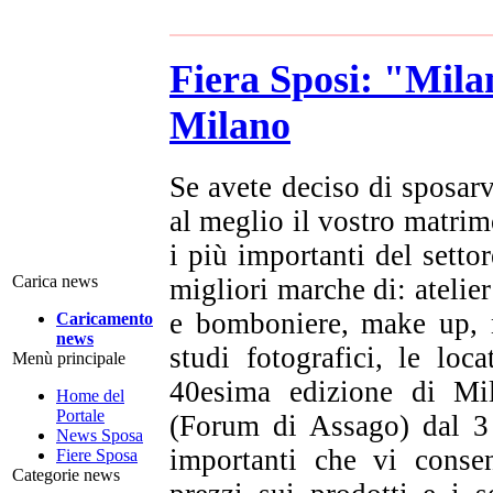
Fiera Sposi: "Mila
Milano
Se avete deciso di sposarv
al meglio il vostro matri
i più importanti del sett
Carica news
migliori marche di: atelier
e bomboniere, make up, n
Caricamento
news
studi fotografici, le loc
Menù principale
40esima edizione di Mi
Home del
Portale
(Forum di Assago) dal 3 
News Sposa
importanti che vi consen
Fiere Sposa
Categorie news