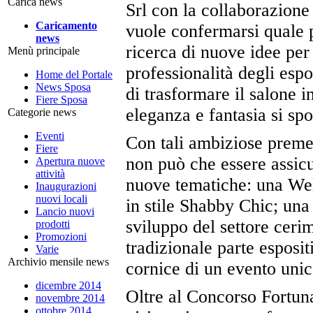
Carica news
Srl con la collaborazione
Caricamento
vuole confermarsi quale pu
news
ricerca di nuove idee per
Menù principale
professionalità degli esp
Home del Portale
News Sposa
di trasformare il salone 
Fiere Sposa
eleganza e fantasia si sp
Categorie news
Eventi
Con tali ambiziose premes
Fiere
non può che essere assicu
Apertura nuove
attività
nuove tematiche: una Wel
Inaugurazioni
nuovi locali
in stile Shabby Chic; una
Lancio nuovi
sviluppo del settore ceri
prodotti
Promozioni
tradizionale parte esposit
Varie
Archivio mensile news
cornice di un evento unic
dicembre 2014
Oltre al Concorso Fortuna
novembre 2014
ottobre 2014