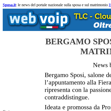
Sposa.it
: le news del portale nazionale sulla sposa e sul matrimonio
BERGAMO SPOSI
MATRI
News 
Bergamo Sposi, salone ded
l’appuntamento alla Fiera
ripresenta con la passion
contraddistingue.
Ideata e promossa da Pro