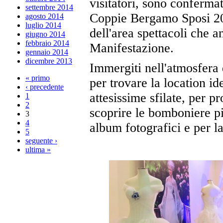
visitatori, sono confermat
settembre 2014
Coppie Bergamo Sposi 201
agosto 2014
luglio 2014
dell'area spettacoli che a
giugno 2014
febbraio 2014
Manifestazione.
gennaio 2014
dicembre 2013
Immergiti nell'atmosfera 
« primo
per trovare la location id
‹ precedente
attesissime sfilate, per p
1
2
scoprire le bomboniere pi
3
4
album fotografici e per la
5
seguente ›
ultima »