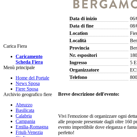
Data di inizio
06/
Data di fine
08/
Location
Fie
Località
Be
Carica Fiera
Provincia
Be
Nr. espositori
18
Caricamento
Scheda Fiera
Ingresso
5 E
Menù principale
Organizzatore
EC
Telefono
800
Home del Portale
News Sposa
Fiere Sposa
Breve descrizione dell'evento:
Archivio geografico fiere
Abruzzo
Basilicata
Calabria
Vivi l'emozione di organizzare ogni dett
Campania
alle proposte presentate dagli oltre 160 pr
Emilia-Romagna
evento imperdibile dove eleganza e fanta
Friuli-Venezia
perfetto!