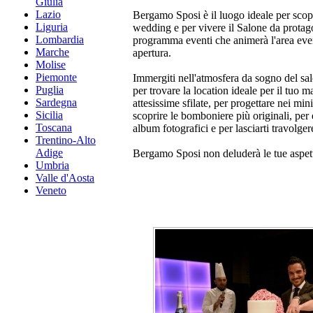
Giulia
Lazio
Bergamo Sposi è il luogo ideale per scopr
Liguria
wedding e per vivere il Salone da protag
Lombardia
programma eventi che animerà l'area event
Marche
apertura.
Molise
Piemonte
Immergiti nell'atmosfera da sogno del salo
Puglia
per trovare la location ideale per il tuo m
Sardegna
attesissime sfilate, per progettare nei min
Sicilia
scoprire le bomboniere più originali, per
Toscana
album fotografici e per lasciarti travolger
Trentino-Alto
Adige
Bergamo Sposi non deluderà le tue aspett
Umbria
Valle d'Aosta
Veneto