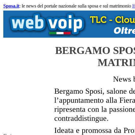
Sposa.it
: le news del portale nazionale sulla sposa e sul matrimonio
BERGAMO SPOSI
MATRI
News 
Bergamo Sposi, salone ded
l’appuntamento alla Fiera
ripresenta con la passion
contraddistingue.
Ideata e promossa da Pro