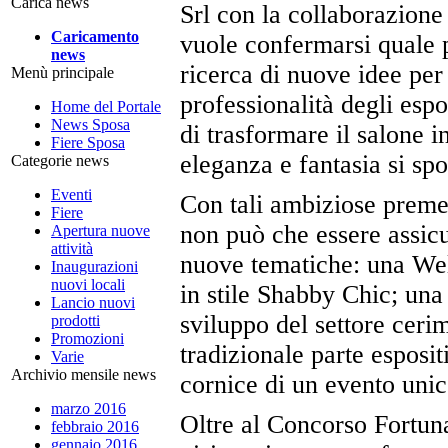
Carica news
Srl con la collaborazione
Caricamento
vuole confermarsi quale pu
news
ricerca di nuove idee per
Menù principale
professionalità degli esp
Home del Portale
News Sposa
di trasformare il salone 
Fiere Sposa
eleganza e fantasia si sp
Categorie news
Eventi
Con tali ambiziose premes
Fiere
non può che essere assicu
Apertura nuove
attività
nuove tematiche: una Wel
Inaugurazioni
nuovi locali
in stile Shabby Chic; una
Lancio nuovi
sviluppo del settore ceri
prodotti
Promozioni
tradizionale parte esposit
Varie
Archivio mensile news
cornice di un evento unic
marzo 2016
Oltre al Concorso Fortuna
febbraio 2016
gennaio 2016