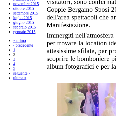
visitatori, sono confermat
novembre 2015
Coppie Bergamo Sposi 201
ottobre 2015
settembre 2015
dell'area spettacoli che a
luglio 2015
giugno 2015
Manifestazione.
febbraio 2015
gennaio 2015
Immergiti nell'atmosfera 
« primo
per trovare la location id
‹ precedente
attesissime sfilate, per p
1
2
scoprire le bomboniere pi
3
4
album fotografici e per la
5
seguente ›
ultima »