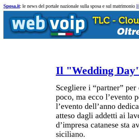
Sposa.it
: le news del portale nazionale sulla sposa e sul matrimonio
Il "Wedding Day"
Scegliere i “partner” per
poco, ma ecco l’evento p
l’evento dell’anno dedicato
atteso dagli addetti ai la
d’impresa catanese sta 
siciliano.