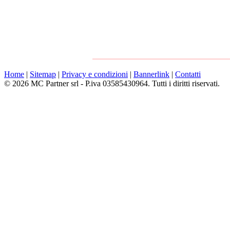
Home
|
Sitemap
|
Privacy e condizioni
|
Bannerlink
|
Contatti
© 2026 MC Partner srl - P.iva 03585430964. Tutti i diritti riservati.