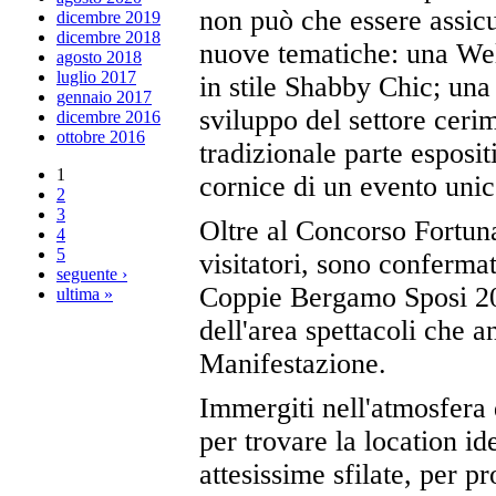
non può che essere assicu
dicembre 2019
dicembre 2018
nuove tematiche: una Wel
agosto 2018
luglio 2017
in stile Shabby Chic; una
gennaio 2017
sviluppo del settore ceri
dicembre 2016
ottobre 2016
tradizionale parte esposit
1
cornice di un evento unic
2
3
Oltre al Concorso Fortuna
4
5
visitatori, sono confermat
seguente ›
Coppie Bergamo Sposi 201
ultima »
dell'area spettacoli che a
Manifestazione.
Immergiti nell'atmosfera 
per trovare la location id
attesissime sfilate, per p