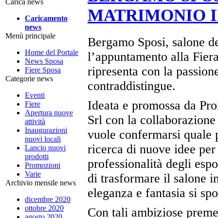
Carica news
MATRIMONIO I
Caricamento
news
Menù principale
Bergamo Sposi, salone ded
Home del Portale
l’appuntamento alla Fiera
News Sposa
ripresenta con la passion
Fiere Sposa
Categorie news
contraddistingue.
Eventi
Ideata e promossa da Pro
Fiere
Apertura nuove
Srl con la collaborazione
attività
Inaugurazioni
vuole confermarsi quale pu
nuovi locali
ricerca di nuove idee per
Lancio nuovi
prodotti
professionalità degli esp
Promozioni
Varie
di trasformare il salone 
Archivio mensile news
eleganza e fantasia si sp
dicembre 2020
ottobre 2020
Con tali ambiziose premes
agosto 2020