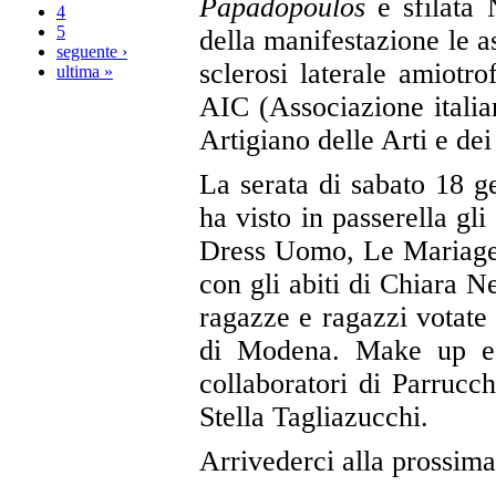
Papadopoulos
e sfilata
4
5
della manifestazione le 
seguente ›
sclerosi laterale amiotr
ultima »
AIC (Associazione italia
Artigiano delle Arti e dei
La serata di sabato 18 ge
ha visto in passerella gli 
Dress Uomo, Le Mariage, 
con gli abiti di Chiara N
ragazze e ragazzi votate d
di Modena. Make up e 
collaboratori di Parrucch
Stella Tagliazucchi.
Arrivederci alla prossima