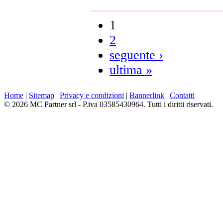
1
2
seguente ›
ultima »
Home
|
Sitemap
|
Privacy e condizioni
|
Bannerlink
|
Contatti
© 2026 MC Partner srl - P.iva 03585430964. Tutti i diritti riservati.