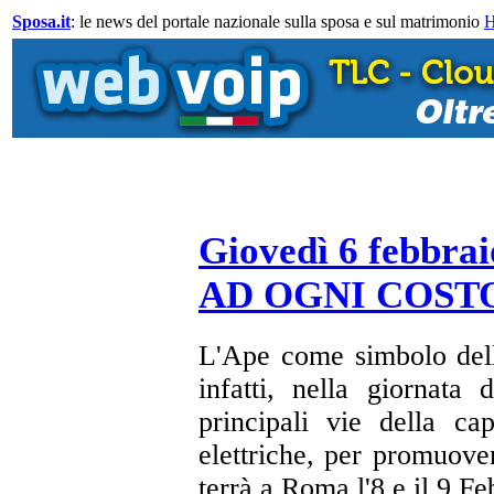
Sposa.it
: le news del portale nazionale sulla sposa e sul matrimonio
Giovedì 6 febbra
AD OGNI COSTO
L'Ape come simbolo della
infatti, nella giornata
principali vie della ca
elettriche, per promuover
terrà a Roma
l'8 e il 9 F