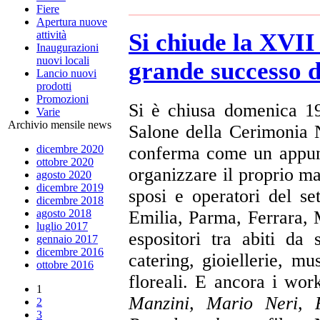
Fiere
Apertura nuove
Si chiude la XVI
attività
Inaugurazioni
nuovi locali
grande successo d
Lancio nuovi
prodotti
Promozioni
Si è chiusa domenica 1
Varie
Archivio mensile news
Salone della Cerimonia 
conferma come un appunt
dicembre 2020
ottobre 2020
organizzare il proprio ma
agosto 2020
dicembre 2019
sposi e operatori del s
dicembre 2018
Emilia, Parma, Ferrara, M
agosto 2018
luglio 2017
espositori tra abiti da
gennaio 2017
dicembre 2016
catering, gioiellerie, mu
ottobre 2016
floreali. E ancora i wor
1
Manzini, Mario Neri, F
2
3