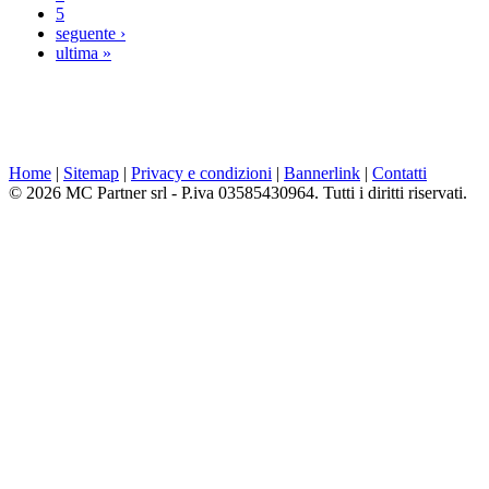
5
seguente ›
ultima »
Home
|
Sitemap
|
Privacy e condizioni
|
Bannerlink
|
Contatti
© 2026 MC Partner srl - P.iva 03585430964. Tutti i diritti riservati.