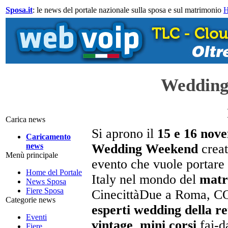
Sposa.it
: le news del portale nazionale sulla sposa e sul matrimonio
Wedding
Carica news
Si aprono il
15 e 16 nov
Caricamento
news
Wedding Weekend
creat
Menù principale
evento che vuole portare
Home del Portale
Italy nel mondo del
matr
News Sposa
Fiere Sposa
CinecittàDue a Roma, C
Categorie news
esperti wedding della re
Eventi
vintage
,
mini corsi
fai-da
Fiere