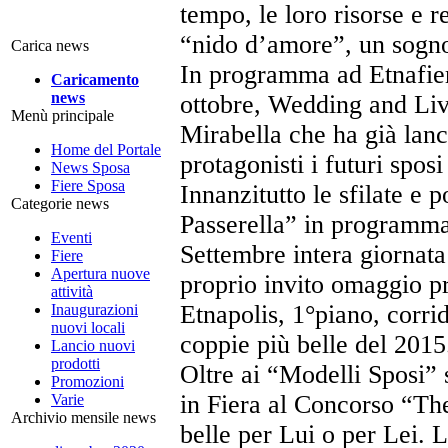
tempo, le loro risorse e r
“nido d’amore”, un sogno
Carica news
In programma ad Etnafiere,
Caricamento
news
ottobre, Wedding and Liv
Menù principale
Mirabella che ha già lanc
Home del Portale
protagonisti i futuri sposi
News Sposa
Fiere Sposa
Innanzitutto le sfilate e 
Categorie news
Passerella” in programma
Eventi
Settembre intera giornata e
Fiere
Apertura nuove
proprio invito omaggio p
attività
Etnapolis, 1°piano, corrid
Inaugurazioni
nuovi locali
coppie più belle del 2015
Lancio nuovi
prodotti
Oltre ai “Modelli Sposi” 
Promozioni
in Fiera al Concorso “The
Varie
Archivio mensile news
belle per Lui o per Lei. L