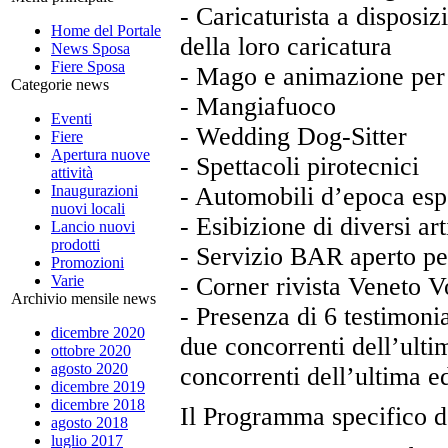
- Caricaturista a disposi
Home del Portale
della loro caricatura
News Sposa
Fiere Sposa
- Mago e animazione per 
Categorie news
- Mangiafuoco
Eventi
- Wedding Dog-Sitter
Fiere
Apertura nuove
- Spettacoli pirotecnici
attività
Inaugurazioni
- Automobili d’epoca espo
nuovi locali
- Esibizione di diversi art
Lancio nuovi
prodotti
- Servizio BAR aperto per
Promozioni
Varie
- Corner rivista Veneto 
Archivio mensile news
- Presenza di 6 testimonia
dicembre 2020
due concorrenti dell’ulti
ottobre 2020
agosto 2020
concorrenti dell’ultima e
dicembre 2019
dicembre 2018
Il Programma specifico d
agosto 2018
luglio 2017