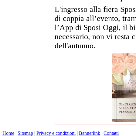
L'ingresso alla fiera Spo
di coppia all’evento, tra
l’App di Sposi Oggi, il bi
necessario, non vi resta c
dell'autunno.
Home
|
Sitemap
|
Privacy e condizioni
|
Bannerlink
|
Contatti