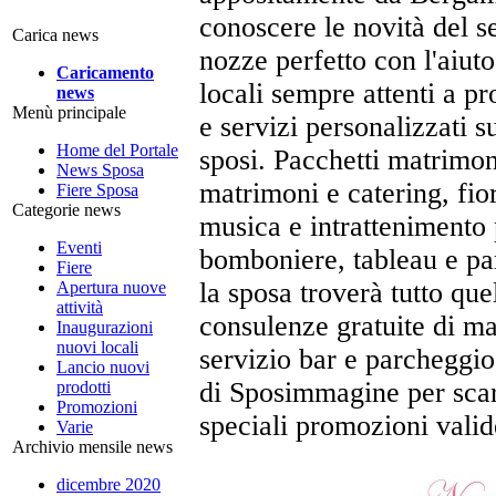
conoscere le novità del s
Carica news
nozze perfetto con l'aiuto 
Caricamento
locali sempre attenti a pr
news
Menù principale
e servizi personalizzati s
Home del Portale
sposi. Pacchetti matrimon
News Sposa
matrimoni e catering, fio
Fiere Sposa
Categorie news
musica e intrattenimento 
Eventi
bomboniere, tableau e pa
Fiere
la sposa troverà tutto qu
Apertura nuove
attività
consulenze gratuite di ma
Inaugurazioni
nuovi locali
servizio bar e parcheggio.
Lancio nuovi
di Sposimmagine per scaric
prodotti
Promozioni
speciali promozioni valide 
Varie
Archivio mensile news
dicembre 2020