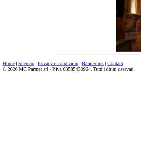
Home
|
Sitemap
|
Privacy e condizioni
|
Bannerlink
|
Contatti
© 2026 MC Partner srl - P.iva 03585430964. Tutti i diritti riservati.