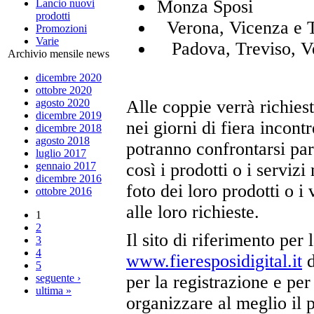
Monza Spo
Lancio nuovi
prodotti
Verona, Vicenz
Promozioni
Varie
Padova, Trevis
Archivio mensile news
dicembre 2020
ottobre 2020
agosto 2020
Alle coppie verrà richiest
dicembre 2019
nei giorni di fiera incont
dicembre 2018
agosto 2018
potranno confrontarsi pa
luglio 2017
gennaio 2017
così i prodotti o i serviz
dicembre 2016
foto dei loro prodotti o i
ottobre 2016
alle loro richieste.
1
2
Il sito di riferimento per 
3
4
www.fieresposidigital.it
d
5
seguente ›
per la registrazione e per
ultima »
organizzare al meglio il 