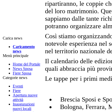
ripartiranno, le coppie ch
del loro matrimonio. Ques
sappiamo dalle tante rich
potranno organizzare alm
Così stiamo organizzand
Carica news
notevole esperienza nel s
Caricamento
nel territorio nazionale 
news
Menù principale
Il calendario delle edizio
Home del Portale
quali abbraccia più provi
News Sposa
Fiere Sposa
Le tappe per i primi medi
Categorie news
Eventi
Fiere
Apertura nuove
Brescia Sposi 
attività
Inaugurazioni
Bologna, Ferra
nuovi locali