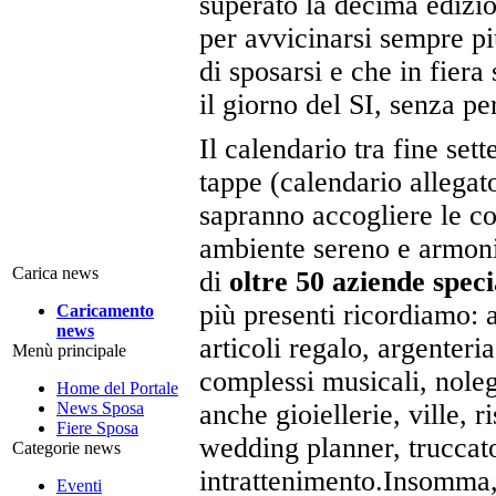
superato la decima edizio
per avvicinarsi sempre p
di sposarsi e che in fiera
il giorno del SI, senza p
Il calendario tra fine se
tappe (calendario allegato
sapranno accogliere le co
ambiente sereno e armonio
Carica news
di
oltre 50 aziende speci
più presenti ricordiamo: 
Caricamento
news
articoli regalo, argenteria,
Menù principale
complessi musicali, noleg
Home del Portale
News Sposa
anche gioiellerie, ville, r
Fiere Sposa
wedding planner, truccator
Categorie news
intrattenimento.Insomma, 
Eventi