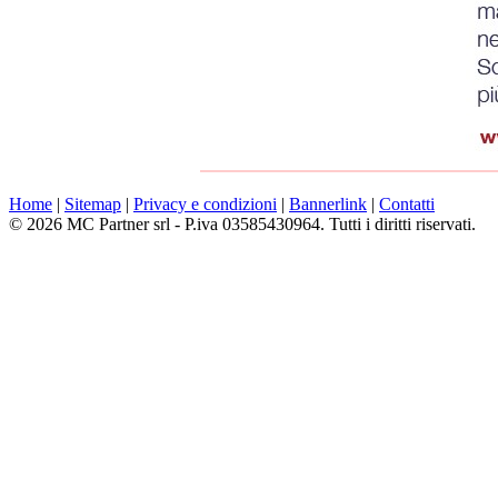
Home
|
Sitemap
|
Privacy e condizioni
|
Bannerlink
|
Contatti
© 2026 MC Partner srl - P.iva 03585430964. Tutti i diritti riservati.