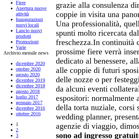
Fiere
grazie alla consulenza dir
Apertura nuove
coppie in visita una pan
attività
Inaugurazioni
Una professionalità, quell
nuovi locali
Lancio nuovi
spunti molto ricercata dal
prodotti
freschezza.In continuità 
Promozioni
Varie
prossime fiere verrà inser
Archivio mensile news
dedicato al benessere, all
dicembre 2020
alle coppie di futuri sposi
ottobre 2020
agosto 2020
delle nozze o per festegg
dicembre 2019
dicembre 2018
da alcuni eventi collatera
agosto 2018
espositori: normalmente a 
luglio 2017
gennaio 2017
della torta nuziale, cors
dicembre 2016
ottobre 2016
wedding planner, presenta
1
agenzie di viaggio, dimos
2
sono ad ingresso gratuit
3