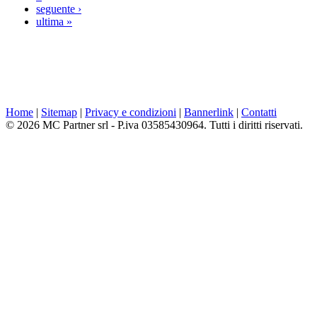
seguente ›
ultima »
Home
|
Sitemap
|
Privacy e condizioni
|
Bannerlink
|
Contatti
© 2026 MC Partner srl - P.iva 03585430964. Tutti i diritti riservati.