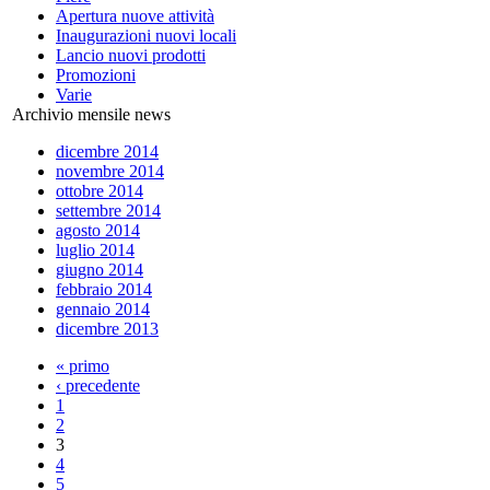
Apertura nuove attività
Inaugurazioni nuovi locali
Lancio nuovi prodotti
Promozioni
Varie
Archivio mensile news
dicembre 2014
novembre 2014
ottobre 2014
settembre 2014
agosto 2014
luglio 2014
giugno 2014
febbraio 2014
gennaio 2014
dicembre 2013
« primo
‹ precedente
1
2
3
4
5