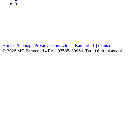
5
Home
|
Sitemap
|
Privacy e condizioni
|
Bannerlink
|
Contatti
© 2026 MC Partner srl - P.iva 03585430964. Tutti i diritti riservati.