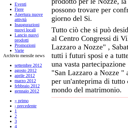
prodotto per le Nozze, la 
Eventi
possono trovare per confr
Fiere
Apertura nuove
giorno del Si.
attività
Inaugurazioni
Tutto ciò che si può des
nuovi locali
Lancio nuovi
al Centro Congressi di Vi
prodotti
Promozioni
Lazzaro a Nozze" , Saba
Varie
tutti i futuri sposi e a tu
Archivio mensile news
una vasta partecipazione 
settembre 2012
agosto 2012
"San Lazzaro a Nozze " ap
aprile 2012
per un'anteprima di tutto 
marzo 2012
febbraio 2012
mondo del matrimonio.
gennaio 2012
« primo
‹ precedente
1
2
3
4