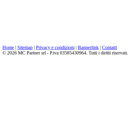
Home
|
Sitemap
|
Privacy e condizioni
|
Bannerlink
|
Contatti
© 2026 MC Partner srl - P.iva 03585430964. Tutti i diritti riservati.