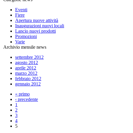
Eventi
Fiere
Apertura nuove attività
Inaugurazioni nuovi locali
Lancio nuovi prodotti
Promozioni
Varie
Archivio mensile news
settembre 2012
agosto 2012
aprile 2012
marzo 2012
febbraio 2012
gennaio 2012
« primo
‹ precedente
1
2
3
4
5