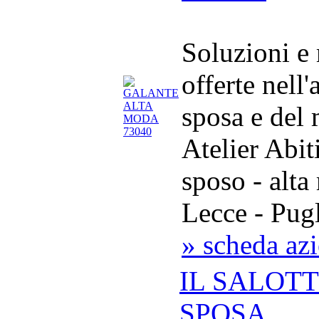
Soluzioni e
offerte nell
sposa e del
Atelier Abit
sposo - alt
Lecce - Pug
» scheda az
IL SALOT
SPOSA