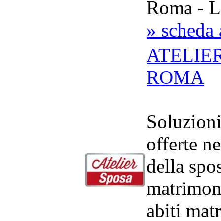
Roma - L
» scheda 
ATELIE
ROMA
Soluzion
offerte n
della spo
matrimon
abiti mat