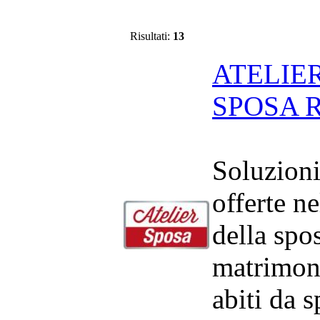
Risultati:
13
ATELIER
SPOSA 
Soluzion
offerte n
della spo
matrimoni
abiti da s