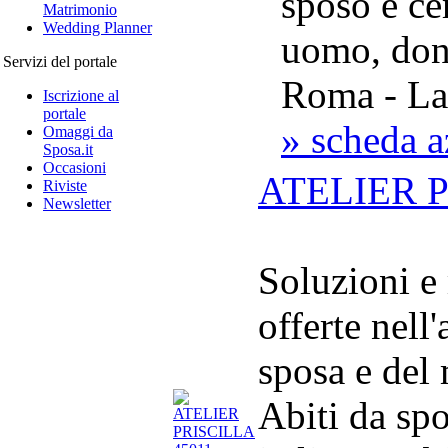
sposo e ce
Matrimonio
Wedding Planner
uomo, don
Servizi del portale
Roma - La
Iscrizione al
portale
» scheda a
Omaggi da
Sposa.it
Occasioni
ATELIER 
Riviste
Newsletter
Soluzioni e
offerte nell
sposa e del
Abiti da spo