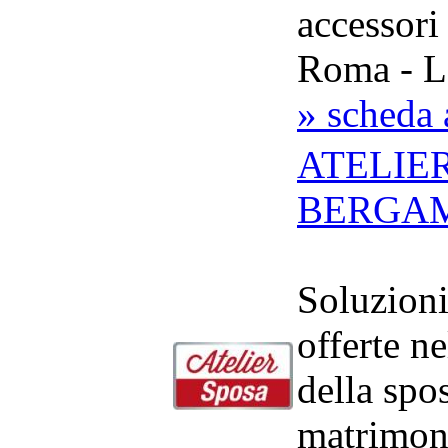
accessori
Roma - L
» scheda 
ATELIE
BERGA
Soluzion
offerte n
della spo
matrimoni