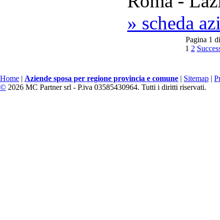
Roma - Laz
» scheda az
Pagina 1 d
1
2
Succes
Home
|
Aziende sposa per regione provincia e comune
|
Sitemap
|
P
©
2026 MC Partner srl - P.iva 03585430964. Tutti i diritti riservati.