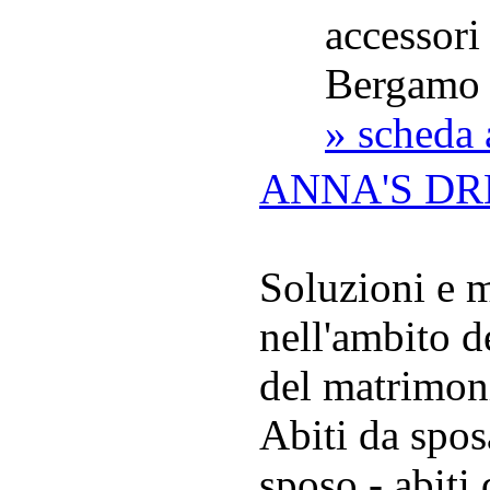
accessori
Bergamo 
» scheda 
ANNA'S DR
Soluzioni e m
nell'ambito d
del matrimoni
Abiti da sposa
sposo - abiti