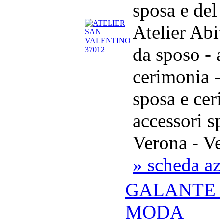
sposa e de
Atelier Abi
da sposo - 
cerimonia -
sposa e cer
accessori s
Verona - V
» scheda a
GALANTE 
MODA