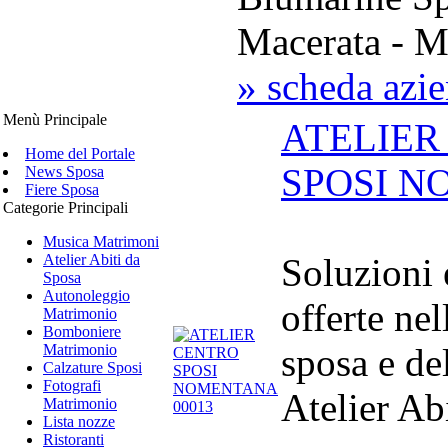
Macerata - M
» scheda azi
Menù Principale
ATELIER
Home del Portale
SPOSI 
News Sposa
Fiere Sposa
Categorie Principali
Musica Matrimoni
Atelier Abiti da
Soluzioni
Sposa
Autonoleggio
offerte nel
Matrimonio
Bomboniere
Matrimonio
sposa e de
Calzature Sposi
Fotografi
Atelier Ab
Matrimonio
Lista nozze
Ristoranti